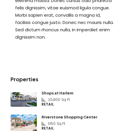
eleifend massa. Donec cursus odio pharetra
felis dignissim, vitae euismod ligula congue.
Morbi sapien erat, convallis a magna id,
facilisis congue justo. Donec nec mauris nulla.
Sed dictum rhoncus nulla, in imperdiet enim
dignissim non.
Properties
Shops at Harlem
20,800
Sq Ft
RETAIL
Riverstone Shopping Center
1350
Sq Ft
RETAIL