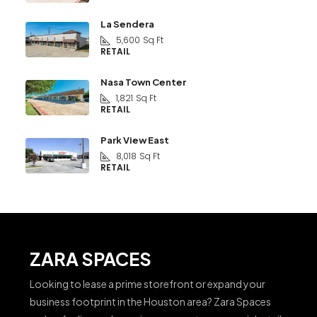
La Sendera
5,600
Sq Ft
RETAIL
Nasa Town Center
1,821
Sq Ft
RETAIL
Park View East
8,018
Sq Ft
RETAIL
ZARA SPACES
Looking to lease a prime storefront or expand your
business footprint in the Houston area? Zara Spaces